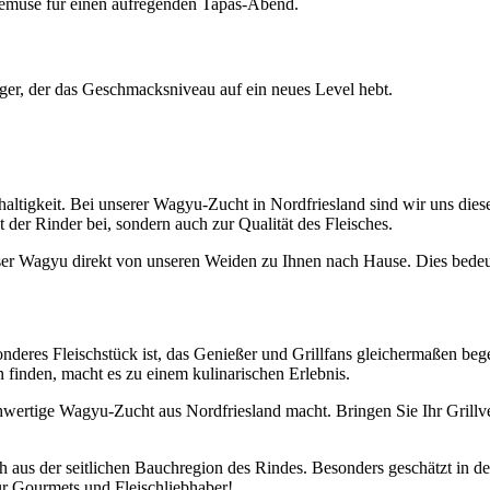
 Gemüse für einen aufregenden Tapas-Abend.
ger, der das Geschmacksniveau auf ein neues Level hebt.
hhaltigkeit. Bei unserer Wagyu-Zucht in Nordfriesland sind wir uns die
t der Rinder bei, sondern auch zur Qualität des Fleisches.
er Wagyu direkt von unseren Weiden zu Ihnen nach Hause. Dies bedeu
deres Fleischstück ist, das Genießer und Grillfans gleichermaßen beg
n finden, macht es zu einem kulinarischen Erlebnis.
hwertige Wagyu-Zucht aus Nordfriesland macht. Bringen Sie Ihr Grillv
sch aus der seitlichen Bauchregion des Rindes. Besonders geschätzt in de
ür Gourmets und Fleischliebhaber!