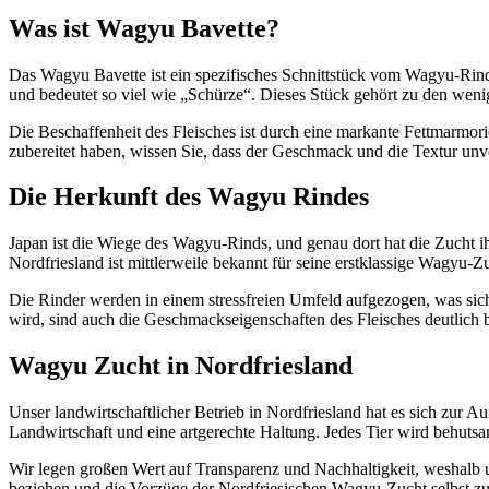
Was ist Wagyu Bavette?
Das Wagyu Bavette ist ein spezifisches Schnittstück vom Wagyu-Rind
und bedeutet so viel wie „Schürze“. Dieses Stück gehört zu den weni
Die Beschaffenheit des Fleisches ist durch eine markante Fettmarmo
zubereitet haben, wissen Sie, dass der Geschmack und die Textur unve
Die Herkunft des Wagyu Rindes
Japan ist die Wiege des Wagyu-Rinds, und genau dort hat die Zucht i
Nordfriesland ist mittlerweile bekannt für seine erstklassige Wagyu-Zu
Die Rinder werden in einem stressfreien Umfeld aufgezogen, was sich
wird, sind auch die Geschmackseigenschaften des Fleisches deutlich b
Wagyu Zucht in Nordfriesland
Unser landwirtschaftlicher Betrieb in Nordfriesland hat es sich zur 
Landwirtschaft und eine artgerechte Haltung. Jedes Tier wird behuts
Wir legen großen Wert auf Transparenz und Nachhaltigkeit, weshalb un
beziehen und die Vorzüge der Nordfriesischen Wagyu-Zucht selbst zu