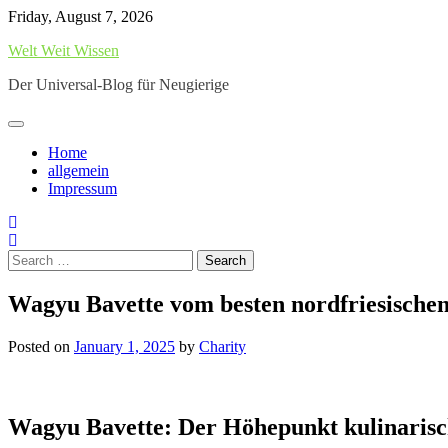
Skip
Friday, August 7, 2026
to
Welt Weit Wissen
content
Der Universal-Blog für Neugierige
Home
allgemein
Impressum
Search
for:
Wagyu Bavette vom besten nordfriesischen
Posted on
January 1, 2025
by
Charity
Wagyu Bavette: Der Höhepunkt kulinarisc