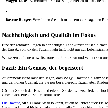
Wagyu Tacos
: Kombinieren Sie das saftige Fleisch mit frischem
Bavette Burger
: Verwöhnen Sie sich mit einem extravaganten Bur
Nachhaltigkeit und Qualität im Fokus
Eine der zentralen Fragen in der heutigen Landwirtschaft ist die Nac
der Einsatz von lokalen Futtermitteln trägt nicht nur zur Lebensqualitä
Wir setzen auf eine umweltschonende Produktion und vermarkten uns
Fazit: Ein Genuss, der begeistert
Zusammenfassend lässt sich sagen, dass Wagyu Bavette ein ganz beson
und der hohen Qualität, die Sie nur bei artgerecht gezüchteten Rinder
Gönnen Sie sich das Beste und erleben Sie den Unterschied, den hoc
Geschmackserlebnisse – es lohnt sich!
Die Bavette
, oft als Flank Steak bekannt, ist ein beliebtes Stück Flei
Geschmack, ideal für Marinaden und schnelle Grillgerichte. Perfekt f