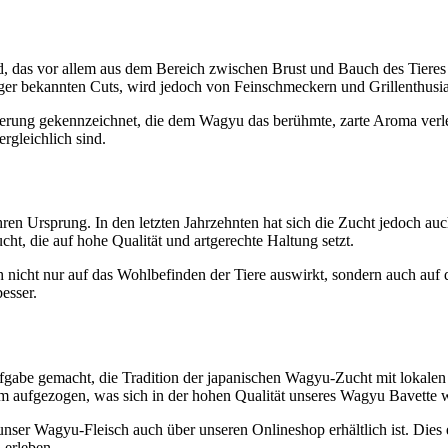
, das vor allem aus dem Bereich zwischen Brust und Bauch des Tieres
ger bekannten Cuts, wird jedoch von Feinschmeckern und Grillenthusias
rierung gekennzeichnet, die dem Wagyu das berühmte, zarte Aroma verl
rgleichlich sind.
hren Ursprung. In den letzten Jahrzehnten hat sich die Zucht jedoch a
cht, die auf hohe Qualität und artgerechte Haltung setzt.
 nicht nur auf das Wohlbefinden der Tiere auswirkt, sondern auch auf
esser.
Aufgabe gemacht, die Tradition der japanischen Wagyu-Zucht mit lokale
am aufgezogen, was sich in der hohen Qualität unseres Wagyu Bavette w
ser Wagyu-Fleisch auch über unseren Onlineshop erhältlich ist. Dies e
 erleben.