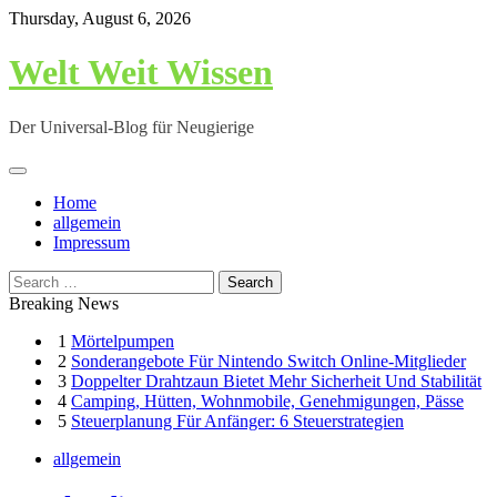
Skip
Thursday, August 6, 2026
to
content
Welt Weit Wissen
Der Universal-Blog für Neugierige
Home
allgemein
Impressum
Search
for:
Breaking News
1
Mörtelpumpen
2
Sonderangebote Für Nintendo Switch Online-Mitglieder
3
Doppelter Drahtzaun Bietet Mehr Sicherheit Und Stabilität
4
Camping, Hütten, Wohnmobile, Genehmigungen, Pässe
5
Steuerplanung Für Anfänger: 6 Steuerstrategien
allgemein