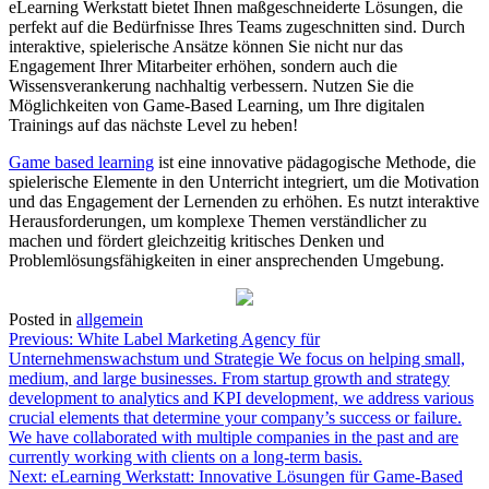
eLearning Werkstatt bietet Ihnen maßgeschneiderte Lösungen, die
perfekt auf die Bedürfnisse Ihres Teams zugeschnitten sind. Durch
interaktive, spielerische Ansätze können Sie nicht nur das
Engagement Ihrer Mitarbeiter erhöhen, sondern auch die
Wissensverankerung nachhaltig verbessern. Nutzen Sie die
Möglichkeiten von Game-Based Learning, um Ihre digitalen
Trainings auf das nächste Level zu heben!
Game based learning
ist eine innovative pädagogische Methode, die
spielerische Elemente in den Unterricht integriert, um die Motivation
und das Engagement der Lernenden zu erhöhen. Es nutzt interaktive
Herausforderungen, um komplexe Themen verständlicher zu
machen und fördert gleichzeitig kritisches Denken und
Problemlösungsfähigkeiten in einer ansprechenden Umgebung.
Posted in
allgemein
Post
Previous:
White Label Marketing Agency für
Unternehmenswachstum und Strategie We focus on helping small,
navigation
medium, and large businesses. From startup growth and strategy
development to analytics and KPI development, we address various
crucial elements that determine your company’s success or failure.
We have collaborated with multiple companies in the past and are
currently working with clients on a long-term basis.
Next:
eLearning Werkstatt: Innovative Lösungen für Game-Based