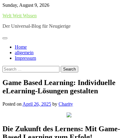
Skip
Sunday, August 9, 2026
to
Welt Weit Wissen
content
Der Universal-Blog für Neugierige
Home
allgemein
Impressum
Search
for:
Game Based Learning: Individuelle
eLearning-Lösungen gestalten
Posted on
April 26, 2025
by
Charity
Die Zukunft des Lernens: Mit Game-
Based Learning zum Erfolg!