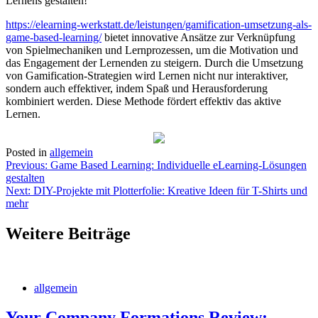
Lernens gestalten!
https://elearning-werkstatt.de/leistungen/gamification-umsetzung-als-
game-based-learning/
bietet innovative Ansätze zur Verknüpfung
von Spielmechaniken und Lernprozessen, um die Motivation und
das Engagement der Lernenden zu steigern. Durch die Umsetzung
von Gamification-Strategien wird Lernen nicht nur interaktiver,
sondern auch effektiver, indem Spaß und Herausforderung
kombiniert werden. Diese Methode fördert effektiv das aktive
Lernen.
Posted in
allgemein
Post
Previous:
Game Based Learning: Individuelle eLearning-Lösungen
gestalten
navigation
Next:
DIY-Projekte mit Plotterfolie: Kreative Ideen für T-Shirts und
mehr
Weitere Beiträge
allgemein
Your Company Formations Review: