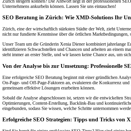
Zürich steigern können? Die Antwort liegt in der professionellen S
Unternehmens ankurbeln können. Lassen Sie uns eintauchen!
SEO Beratung in Zürich: Wie XMD-Solutions Ihr U
Zürich, eine der wirtschaftlich stärksten Städte der Welt, zieht Unte
nicht nur fundierte Kenntnisse über die örtlichen Marktbedingungen,
Unser Team um die Gründerin Xenia Diener kombiniert jahrelange Erf
identifizieren Schwachstellen und Chancen und arbeiten an einem ma
steht immer an erster Stelle, und wir lassen keine Chance aus, um sic
Von der Analyse bis zur Umsetzung: Professionelle 
Eine erfolgreiche SEO Beratung beginnt mit einer gründlichen Analy
On-Page- und Off-Page-Faktoren an, evaluieren die Konkurrenz und prü
gemeinsam effektive Lösungen erarbeiten können.
Sobald die Analyse abgeschlossen ist, setzen wir die entwickelten Str
Optimierungen, Content-Erstellung, Backlink-Bau und kontinuierliche
eingebunden, sodass Sie wissen, welche Schritte unternommen werde
Erfolgreiche SEO Strategien: Tipps und Tricks von 
Sind Sie bereit für einige erstklassige SEO-Tipps? Hier sind einige b