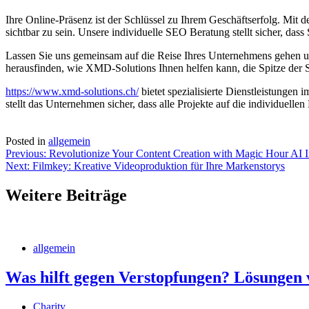
Ihre Online-Präsenz ist der Schlüssel zu Ihrem Geschäftserfolg. Mit d
sichtbar zu sein. Unsere individuelle SEO Beratung stellt sicher, dass
Lassen Sie uns gemeinsam auf die Reise Ihres Unternehmens gehen und
herausfinden, wie XMD-Solutions Ihnen helfen kann, die Spitze der 
https://www.xmd-solutions.ch/
bietet spezialisierte Dienstleistunge
stellt das Unternehmen sicher, dass alle Projekte auf die individuell
Posted in
allgemein
Post
Previous:
Revolutionize Your Content Creation with Magic Hour AI 
Next:
Filmkey: Kreative Videoproduktion für Ihre Markenstorys
navigation
Weitere Beiträge
allgemein
Was hilft gegen Verstopfungen? Lösungen 
Charity