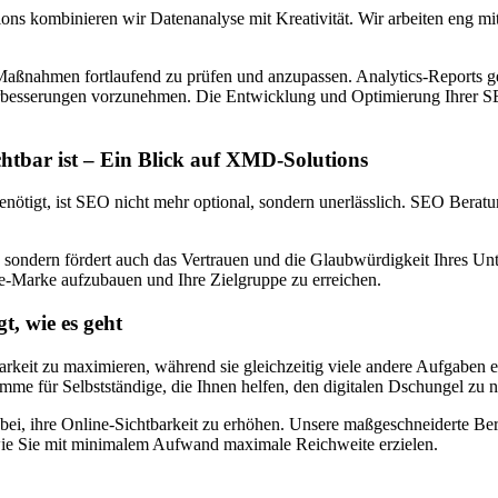
ons kombinieren wir Datenanalyse mit Kreativität. Wir arbeiten eng mi
Maßnahmen fortlaufend zu prüfen und anzupassen. Analytics-Reports geb
erbesserungen vorzunehmen. Die Entwicklung und Optimierung Ihrer SEO
bar ist – Ein Blick auf XMD-Solutions
enötigt, ist SEO nicht mehr optional, sondern unerlässlich. SEO Berat
sondern fördert auch das Vertrauen und die Glaubwürdigkeit Ihres Unt
ine-Marke aufzubauen und Ihre Zielgruppe zu erreichen.
, wie es geht
tbarkeit zu maximieren, während sie gleichzeitig viele andere Aufgaben
me für Selbstständige, die Ihnen helfen, den digitalen Dschungel zu n
abei, ihre Online-Sichtbarkeit zu erhöhen. Unsere maßgeschneiderte Be
n, wie Sie mit minimalem Aufwand maximale Reichweite erzielen.