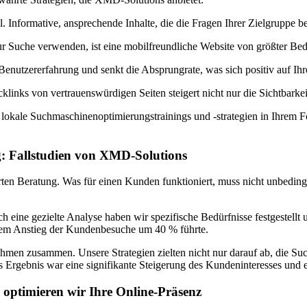
l. Informative, ansprechende Inhalte, die die Fragen Ihrer Zielgruppe be
Suche verwenden, ist eine mobilfreundliche Website von größter Be
Benutzererfahrung und senkt die Absprungrate, was sich positiv auf Ih
inks von vertrauenswürdigen Seiten steigert nicht nur die Sichtbarkei
lokale Suchmaschinenoptimierungstrainings und -strategien in Ihrem Fo
: Fallstudien von XMD-Solutions
en Beratung. Was für einen Kunden funktioniert, muss nicht unbedingt 
h eine gezielte Analyse haben wir spezifische Bedürfnisse festgestellt
inem Anstieg der Kundenbesuche um 40 % führte.
nehmen zusammen. Unsere Strategien zielten nicht nur darauf ab, die Su
Das Ergebnis war eine signifikante Steigerung des Kundeninteresses un
optimieren wir Ihre Online-Präsenz