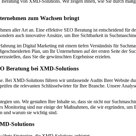
EO Beratung von XMD-Solutions. Wir zeigen Ihnen, wie Sie durch maßg
nternehmen zum Wachsen bringt
rnehmen aller Art an. Eine effektive SEO Beratung ist entscheidend für
 sondern auch innovative Ansätze, um Ihre Sichtbarkeit in Suchmaschin
ahrung im Digital Marketing mit einem tiefen Verständnis für Suchmas
ßgeschneiderten Plan, um Ihr Unternehmen auf der ersten Seite der S
herzustellen, dass Sie die gewünschten Ergebnisse erzielen.
SEO Beratung bei XMD-Solutions
se. Bei XMD-Solutions führen wir umfassende Audits Ihrer Website du
fen die relevanten Schlüsselwörter für Ihre Branche. Unsere Analysen 
ategien um. Wir gestalten Ihre Inhalte so, dass sie nicht nur Suchmasc
s Monitoring sind nur einige der Maßnahmen, die wir ergründen, um Ih
n und warum sie wichtig sind.
XMD-Solutions
ewährte Strategien, die XMD-Solutions anbietet: