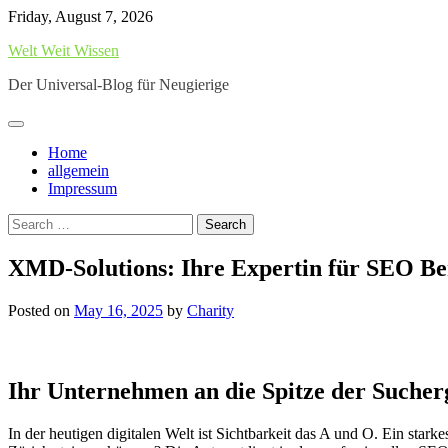
Skip
Friday, August 7, 2026
to
Welt Weit Wissen
content
Der Universal-Blog für Neugierige
Home
allgemein
Impressum
Search
for:
XMD-Solutions: Ihre Expertin für SEO Be
Posted on
May 16, 2025
by
Charity
Ihr Unternehmen an die Spitze der Suche
In der heutigen digitalen Welt ist Sichtbarkeit das A und O. Ein star