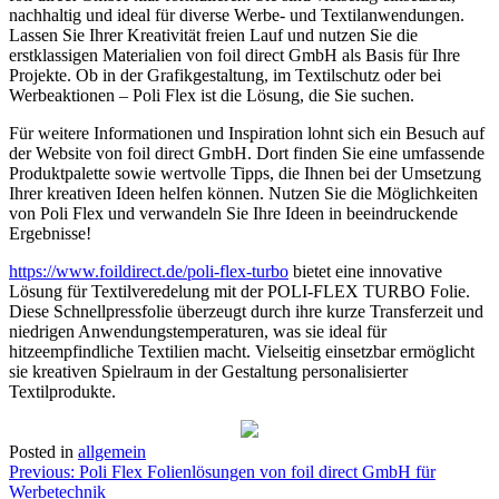
nachhaltig und ideal für diverse Werbe- und Textilanwendungen.
Lassen Sie Ihrer Kreativität freien Lauf und nutzen Sie die
erstklassigen Materialien von foil direct GmbH als Basis für Ihre
Projekte. Ob in der Grafikgestaltung, im Textilschutz oder bei
Werbeaktionen – Poli Flex ist die Lösung, die Sie suchen.
Für weitere Informationen und Inspiration lohnt sich ein Besuch auf
der Website von foil direct GmbH. Dort finden Sie eine umfassende
Produktpalette sowie wertvolle Tipps, die Ihnen bei der Umsetzung
Ihrer kreativen Ideen helfen können. Nutzen Sie die Möglichkeiten
von Poli Flex und verwandeln Sie Ihre Ideen in beeindruckende
Ergebnisse!
https://www.foildirect.de/poli-flex-turbo
bietet eine innovative
Lösung für Textilveredelung mit der POLI-FLEX TURBO Folie.
Diese Schnellpressfolie überzeugt durch ihre kurze Transferzeit und
niedrigen Anwendungstemperaturen, was sie ideal für
hitzeempfindliche Textilien macht. Vielseitig einsetzbar ermöglicht
sie kreativen Spielraum in der Gestaltung personalisierter
Textilprodukte.
Posted in
allgemein
Post
Previous:
Poli Flex Folienlösungen von foil direct GmbH für
Werbetechnik