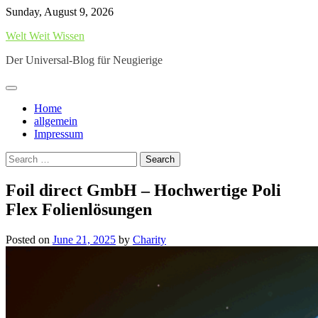
Skip
Sunday, August 9, 2026
to
Welt Weit Wissen
content
Der Universal-Blog für Neugierige
Home
allgemein
Impressum
Search
for:
Foil direct GmbH – Hochwertige Poli
Flex Folienlösungen
Posted on
June 21, 2025
by
Charity