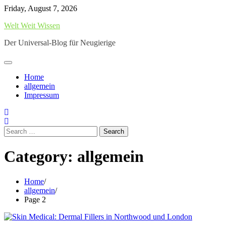
Skip
Friday, August 7, 2026
to
Welt Weit Wissen
content
Der Universal-Blog für Neugierige
Home
allgemein
Impressum
Search
for:
Category:
allgemein
Home
allgemein
Page 2