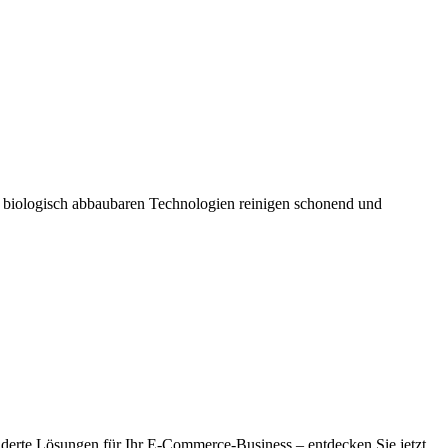
, biologisch abbaubaren Technologien reinigen schonend und
iderte Lösungen für Ihr E-Commerce-Business – entdecken Sie jetzt