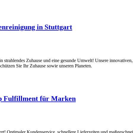
nreinigung in Stuttgart
ein strahlendes Zuhause und eine gesunde Umwelt! Unsere innovativen
schützen Sie Ihr Zuhause sowie unseren Planeten.
p Fulfillment für Marken
sert! Optimaler Kundenservice, schnellere Lieferzeiten und maßgeschne